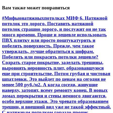
Вам также может понравиться
#Мифыонатяжныхпотолках МИФ 6. Натяжной
потолок это дорого. Поставить натяжной
потолок страшно дорого, и послужит он не так
много времени. Проще и дешевле использовать
ПВХ плитку или просто поштукатурить и
побелить поверхность. Прежде, чем такое
утверждать, лучше обратиться к цифрам.
Побелить или покрасить потолки дешевле?
Содрать старое покрытие, заделать трещины,
выровнять неровность плит, образовавшуюся
еще при строительстве. Потом грубая и чистовая
шпатлевки. Это выйдет по ценам на сегодня не
менее 500 руб./м2. А когда соседи, живущие
наверху, затопят, всему ремонту конец. В новых
домах перекрытия и стены немного двигаются,
особо верхние этажи. Это чревато образованием
трещин, и внешний вид уже не такой эффектный.
С натяжным потолком гораздо проще: