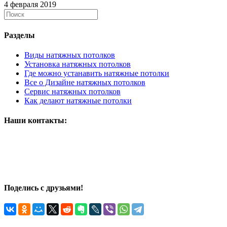
4 февраля 2019
Разделы
Виды натяжных потолков
Установка натяжных потолков
Где можно устанавить натяжные потолки
Все о Дизайне натяжных потолков
Сервис натяжных потолков
Как делают натяжные потолки
Наши контакты:
ООО "Селеста"
/ИП Ирашин М.П.
Телефон:
+7 (812)336-63-27
,
Электронная почта:
celestaspb@bk.ru
,
Адрес:
119021
,
Санкт-Петербург
,
ул. Богатырский пр., 43
Поделись с друзьями!