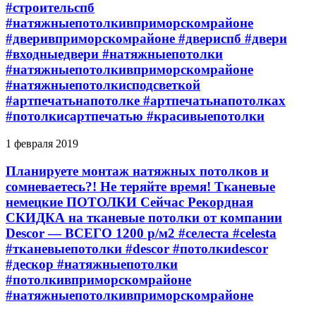
#строительспб
#натяжныепотолкивприморскомрайоне
#дверивприморскомрайоне #двериспб #двери
#входныедвери #натяжныепотолки
#натяжныепотолкивприморскомрайоне
#натяжныепотолкисподсветкой
#артпечатьнапотолке #артпечатьнапотолках
#потолкисартпечатью #красивыепотолки
1 февраля 2019
Планируете монтаж натяжных потолков и
сомневаетесь?! Не теряйте время! Тканевые
немецкие ПОТОЛКИ Сейчас Рекордная
СКИДКА на тканевые потолки от компании
Descor — ВСЕГО 1200 р/м2 #селеста #celesta
#тканевыепотолки #descor #потолкиdescor
#дескор #натяжныепотолки
#потолкивприморскомрайоне
#натяжныепотолкивприморскомрайоне