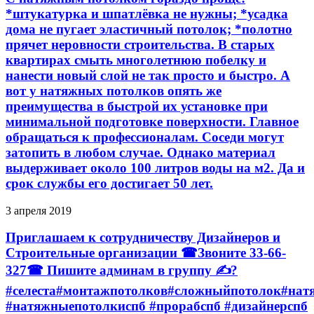
*штукатурка и шпатлёвка не нужны; *усадка
дома не пугает эластичный потолок; *полотно
прячет неровности строительства. В старых
квартирах смыть многолетнюю побелку и
нанести новый слой не так просто и быстро. А
вот у натяжных потолков опять же
преимущества в быстрой их установке при
минимальной подготовке поверхности. Главное
обращаться к профессионалам. Соседи могут
затопить в любом случае. Однако материал
выдерживает около 100 литров воды на м2. Да и
срок службы его достигает 50 лет.
3 апреля 2019
Приглашаем к сотрудничеству Дизайнеров и
Строительные организации ☎Звоните 33-66-
327☎ Пишите админам в группу ✍?
#селеста#монтажпотолков#сложныйпотолок#нат
#натяжныепотолкиспб #прорабспб #дизайнерспб