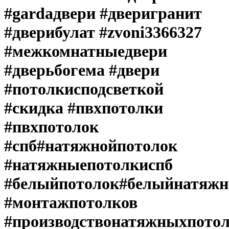
#gardaдвери #дверигранит
#дверибулат #zvoni3366327
#межкомнатныедвери
#дверьбогема #двери
#потолкисподсветкой
#скидка #пвхпотолки
#пвхпотолок
#спб#натяжнойпотолок
#натяжныепотолкиспб
#белыйпотолок#белыйнатяжн
#монтажпотолков
#производствонатяжныхпото