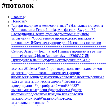
#потолок
Главная
>
Новости
>
?Двери входные и межкомнатные? ?Натяжные потолки?
?Светильники Ecola, Lumia, Альфа свет, Swgroup? ?
Светодиодная лента, трансформаторы и пульты
управления ?Собственное производство натяжных
потолков✂ ⚒Комплектующие для Натяжных потолков
**************************************************
Сейчас Замер — Бесплатно! Пишите админам в группе
или celestaspb@bk.ru Звоните #zvoni3366327 ☎
Приходите в наш шоу-рум Богатырский пр. 43 ?
**************************************************
#celesta #Celesta #пвх #производствонатяжныхпотолков
#производствопотолков #комплектующие
#комплектующиедлянатяжныхпотолков #богатырский43
#Двери #металлические двери #gardaдвери
#дверигранит #дверибулат #zvoni3366327
#межкомнатныедвери #дверьбогема #двери
#потолкисподсветкой #скидка #пвхпотолки
#пвхпотолок #спб#натяжнойпотолок
#натяжныепотолкиспб