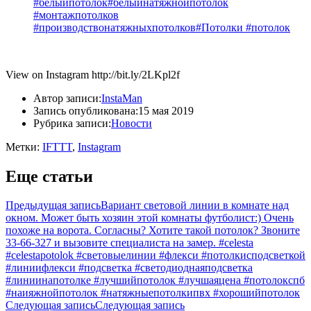
#белыйпотолок#белыйнатяжнойпотолок
#монтажпотолков
#производствонатяжныхпотолков#Потолки #потолок
View on Instagram http://bit.ly/2LKpl2f
Автор записи:
InstaMan
Запись опубликована:
15 мая 2019
Рубрика записи:
Новости
Метки:
IFTTT
,
Instagram
Еще статьи
Предыдущая запись
Вариант световой линии в комнате над
окном. Может быть хозяин этой комнаты футболист:) Очень
похоже на ворота. Согласны? Хотите такой потолок? Звоните
33-66-327 и вызовите специалиста на замер. #celesta
#celestapotolok #световыелинии #флекси #потолкисподсветкой
#линиифлекси #подсветка #светодиоднаяподсветка
#линиинапотолке #лучшийпотолок #лучшаяцена #потолокспб
#наияжнойпотолок #натяжныепотолкипвх #хорошийпотолок
Следующая запись
Следующая запись