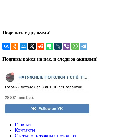
ООО "Селеста"
/ИП Ирашин М.П.
Телефон:
+7 (812)336-63-27
,
Электронная почта:
celestaspb@bk.ru
,
Адрес:
119021
,
Санкт-Петербург
,
ул. Богатырский пр., 43
Поделись с друзьями!
Подписывайся на нас, и следи за акциями!
Главная
Контакты
Статьи о натяжных потолках