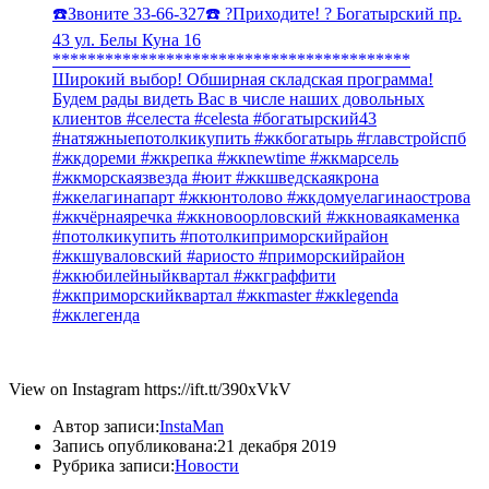
☎️Звоните 33-66-327☎️ ?Приходите! ? Богатырский пр.
43 ул. Белы Куна 16
*****************************************
Широкий выбор! Обширная складская программа!
Будем рады видеть Вас в числе наших довольных
клиентов #селеста #celesta #богатырский43
#натяжныепотолкикупить #жкбогатырь #главстройспб
#жкдореми #жкрепка #жкnewtime #жкмарсель
#жкморскаязвезда #юит #жкшведскаякрона
#жкелагинапарт #жкюнтолово #жкдомуелагинаострова
#жкчёрнаяречка #жкновоорловский #жкноваякаменка
#потолкикупить #потолкиприморскийрайон
#жкшуваловский #ариосто #приморскийрайон
#жкюбилейныйквартал #жкграффити
#жкприморскийквартал #жкmaster #жкlegenda
#жклегенда
View on Instagram https://ift.tt/390xVkV
Автор записи:
InstaMan
Запись опубликована:
21 декабря 2019
Рубрика записи:
Новости