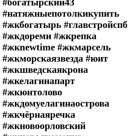
#богатырский43
#натяжныепотолкикупить
#жкбогатырь #главстройспб
#жкдореми #жкрепка
#жкnewtime #жкмарсель
#жкморскаязвезда #юит
#жкшведскаякрона
#жкелагинапарт
#жкюнтолово
#жкдомуелагинаострова
#жкчёрнаяречка
#жкновоорловский