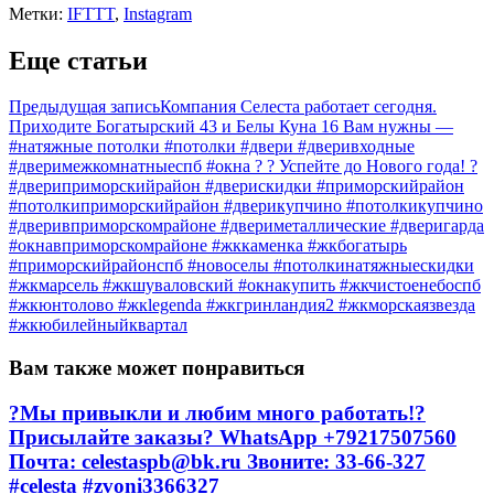
Метки:
IFTTT
,
Instagram
Еще статьи
Предыдущая запись
Компания Селеста работает сегодня.
Приходите Богатырский 43 и Белы Куна 16 Вам нужны —
#натяжные потолки #потолки #двери #дверивходные
#дверимежкомнатныеспб #окна ? ? Успейте до Нового года! ?
#двериприморскийрайон #дверискидки #приморскийрайон
#потолкиприморскийрайон #дверикупчино #потолкикупчино
#дверивприморскомрайоне #двериметаллические #дверигарда
#окнавприморскомрайоне #жккаменка #жкбогатырь
#приморскийрайонспб #новоселы #потолкинатяжныескидки
#жкмарсель #жкшуваловский #окнакупить #жкчистоенебоспб
#жкюнтолово #жкlegenda #жкгринландия2 #жкморскаязвезда
#жкюбилейныйквартал
Вам также может понравиться
?Мы привыкли и любим много работать!?
Присылайте заказы? WhatsApp +79217507560
Почта: celestaspb@bk.ru Звоните: 33-66-327
#celesta #zvoni3366327