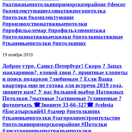
#натяжныепотолкивприморскомрайоне #descor
#комплектующиедлянатяжногопотолка
#потолки #комплектующие
#производствонатяжныепотолки
#профильолемар #профильдлямонтажа
#потолкинатяжныескидки #потолкинатяжные
#тканевыепотолки #потолкипвх
19 ноября 2019
Доброе утро, Санкт-Петербург! Скоро ? Запах
мандаринов?, еловой хвои ?, приятные хлопоты
и поиск подарков ?любимым ? Если Ваша
квартира еще не готова для встречи 2019 года,
звоните нам? У нас большой выбор Натяжных
Потолков ?матовые ?сатиновые ?глянцевые ?
фотопечать ☎Звоните 33-66-327☎ #celesta
#Богатырский43 #замер #потолкипвх
#тканевыепотолки #загородноестроительство
#потолкивприморскомрайоне #Потолки
#двухуровневыенатяжныепотолки