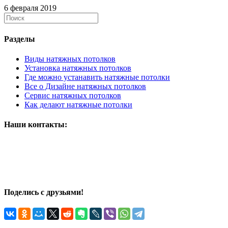
6 февраля 2019
Разделы
Виды натяжных потолков
Установка натяжных потолков
Где можно устанавить натяжные потолки
Все о Дизайне натяжных потолков
Сервис натяжных потолков
Как делают натяжные потолки
Наши контакты:
ООО "Селеста"
/ИП Ирашин М.П.
Телефон:
+7 (812)336-63-27
,
Электронная почта:
celestaspb@bk.ru
,
Адрес:
119021
,
Санкт-Петербург
,
ул. Богатырский пр., 43
Поделись с друзьями!