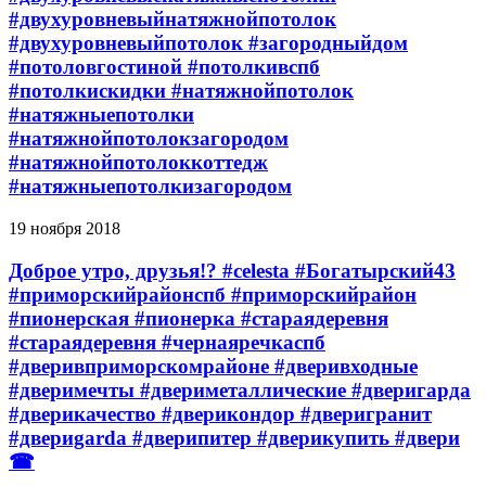
#двухуровневыйнатяжнойпотолок
#двухуровневыйпотолок #загородныйдом
#потоловгостиной #потолкивспб
#потолкискидки #натяжнойпотолок
#натяжныепотолки
#натяжнойпотолокзагородом
#натяжнойпотолоккоттедж
#натяжныепотолкизагородом
19 ноября 2018
Доброе утро, друзья!? #celesta #Богатырский43
#приморскийрайонспб #приморскийрайон
#пионерская #пионерка #стараядеревня
#стараядеревня #чернаяречкаспб
#дверивприморскомрайоне #дверивходные
#дверимечты #двериметаллические #дверигарда
#дверикачество #дверикондор #дверигранит
#двериgarda #дверипитер #дверикупить #двери
☎