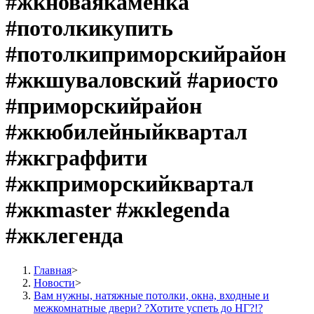
#жкноваякаменка
#потолкикупить
#потолкиприморскийрайон
#жкшуваловский #ариосто
#приморскийрайон
#жкюбилейныйквартал
#жкграффити
#жкприморскийквартал
#жкmaster #жкlegenda
#жклегенда
Главная
>
Новости
>
Вам нужны, натяжные потолки, окна, входные и
межкомнатные двери? ?Хотите успеть до НГ?!?